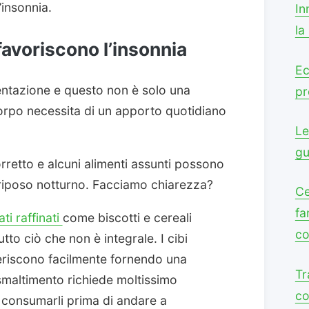
insonnia.
In
la
 favoriscono l’insonnia
Ec
entazione e questo non è solo una
pr
orpo necessita di un apporto quotidiano
Le
gu
corretto e alcuni alimenti assunti possono
o riposo notturno. Facciamo chiarezza?
Ce
fa
ti raffinati
come biscotti e cereali
co
utto ciò che non è integrale. I cibi
geriscono facilmente fornendo una
Tr
smaltimento richiede moltissimo
co
consumarli prima di andare a