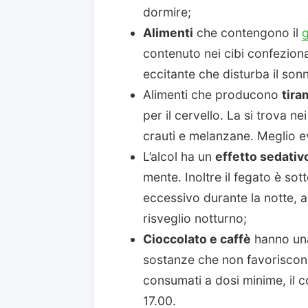
dormire;
Alimenti
che contengono il
contenuto nei cibi confeziona
eccitante che disturba il sonn
Alimenti che producono
tira
per il cervello. La si trova ne
crauti e melanzane. Meglio e
L’alcol ha un
effetto sedativ
mente. Inoltre il fegato è so
eccessivo durante la notte, a
risveglio notturno;
Cioccolato e caffè
hanno una
sostanze che non favoriscon
consumati a dosi minime, il con
17.00.