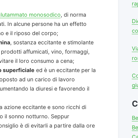
ra
glutammato monosodico
, di norma
Di
ti. In alcune persone ha un effetto
co
o e il riposo del corpo;
mina
, sostanza eccitante e stimolante
Vi
i prodotti affumicati, vino, formaggi,
ro
vitare il loro consumo a cena;
o superficiale
ed è un eccitante per la
Co
ttoposto ad un carico di lavoro
gi
umentando la diuresi e favorendo il
C
 azione eccitante e sono ricchi di
o il sonno notturno. Seppur
Be
siglio è di evitarli a partire dalla ore
Be
C