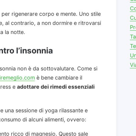
Co
per rigenerare corpo e mente. Uno stile
Cu
 al contrario, a non dormire e ritrovarsi
Pr
a la notte.
Ta
Te
tro l’insonnia
Un
Vi
nsonnia non è da sottovalutare. Come si
iremeglio.com
è bene cambiare il
stress e
adottare dei rimedi essenziali
re una sessione di yoga rilassante e
onsumo di alcuni alimenti, ovvero:
nto ricco di magnesio. Questo sale