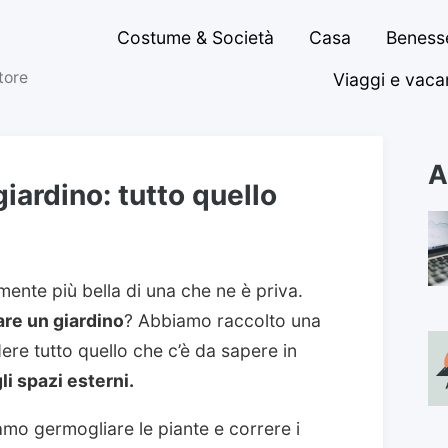
Costume & Società
Casa
Benesse
ttore
Viaggi e vac
A
iardino: tutto quello
ente più bella di una che ne è priva.
are un giardino
? Abbiamo raccolto una
dere tutto quello che c’è da sapere in
li spazi esterni.
ciamo germogliare le piante e correre i