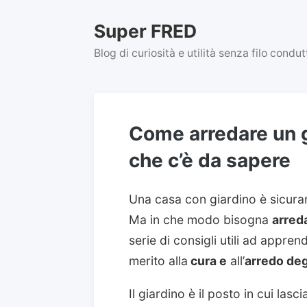
Skip
to
Super FRED
content
Blog di curiosità e utilità senza filo condu
Come arredare un g
che c’è da sapere
Una casa con giardino è sicuram
Ma in che modo bisogna
arred
serie di consigli utili ad appren
merito alla
cura e
all’
arredo deg
Il giardino è il posto in cui las