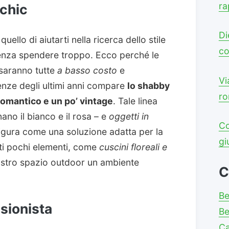
ra
 chic
Di
quello di aiutarti nella ricerca dello stile
co
senza spendere troppo. Ecco perché le
saranno tutte
a basso costo
e
Vi
denze degli ultimi anni compare
lo shabby
ro
romantico e un po’ vintage
. Tale linea
ano il bianco e il rosa – e
oggetti in
Co
figura come una soluzione adatta per la
gi
tti pochi elementi, come
cuscini floreali e
vostro spazio outdoor un ambiente
C
Be
ssionista
Be
C