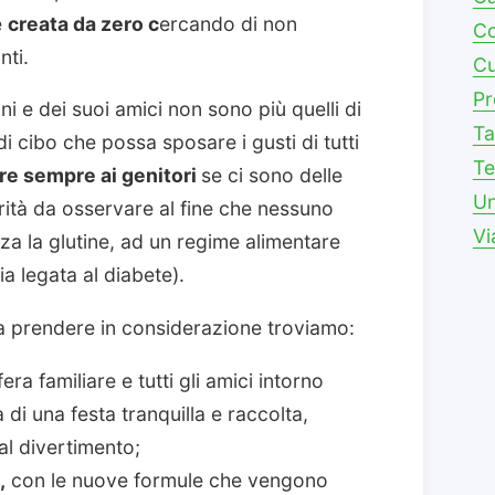
e
creata da zero c
ercando di non
Co
nti.
Cu
Pr
ni e dei suoi amici non sono più quelli di
Ta
i cibo che possa sposare i gusti di tutti
Te
re sempre ai genitori
se ci sono delle
Un
rità da osservare al fine che nessuno
Vi
nza la glutine, ad un regime alimentare
a legata al diabete).
da prendere in considerazione troviamo:
ra familiare e tutti gli amici intorno
 di una festa tranquilla e raccolta,
al divertimento;
,
con le nuove formule che vengono