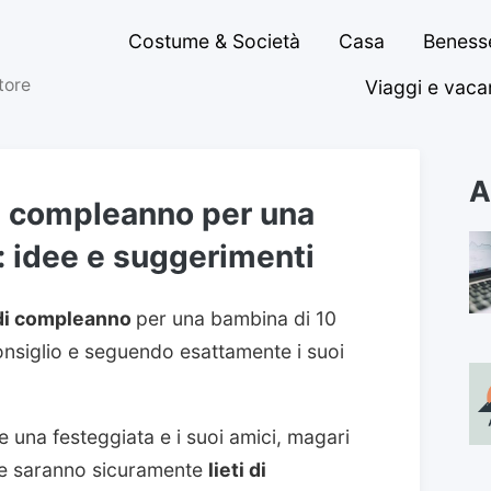
Costume & Società
Casa
Benesse
ttore
Viaggi e vac
A
di compleanno per una
: idee e suggerimenti
 di compleanno
per una bambina di 10
onsiglio e seguendo esattamente i suoi
re una festeggiata e i suoi amici, magari
 che saranno sicuramente
lieti di