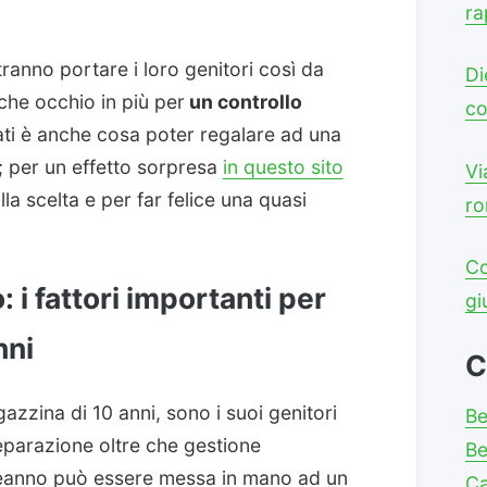
ra
ranno portare i loro genitori così da
Di
che occhio in più per
un controllo
co
tati è anche cosa poter regalare ad una
; per un effetto sorpresa
in questo sito
Vi
lla scelta e per far felice una quasi
ro
Co
 i fattori importanti per
gi
nni
C
gazzina di 10 anni, sono i suoi genitori
Be
eparazione oltre che gestione
Be
leanno può essere messa in mano ad un
C