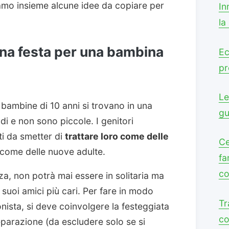
amo insieme alcune idee da copiare per
In
la
na festa per una bambina
Ec
pr
Le
 bambine di 10 anni si trovano in una
gu
di e non sono piccole. I genitori
i da smetter di
trattare loro come delle
Ce
 come delle nuove adulte.
fa
co
za, non potrà mai essere in solitaria ma
 suoi amici più cari. Per fare in modo
Tr
nista, si deve coinvolgere la festeggiata
co
eparazione (da escludere solo se si