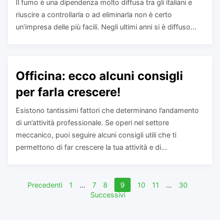
Il fumo è una dipendenza molto diffusa tra gli italiani e
riuscire a controllarla o ad eliminarla non è certo
un’impresa delle più facili. Negli ultimi anni si è diffuso...
Officina: ecco alcuni consigli
per farla crescere!
Esistono tantissimi fattori che determinano l’andamento
di un’attività professionale. Se operi nel settore
meccanico, puoi seguire alcuni consigli utili che ti
permettono di far crescere la tua attività e di...
Navigazione
Precedenti
1
…
7
8
9
10
11
…
30
Successivi
articoli