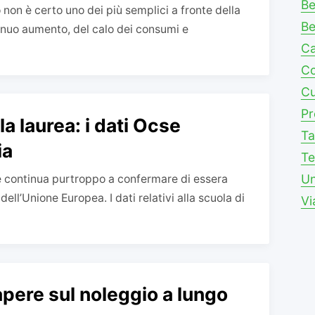
Be
non è certo uno dei più semplici a fronte della
Be
tinuo aumento, del calo dei consumi e
C
Co
Cu
Pr
la laurea: i dati Ocse
Ta
ia
Te
Un
ione continua purtroppo a confermare di essera
 dell’Unione Europea. I dati relativi alla scuola di
Vi
apere sul noleggio a lungo