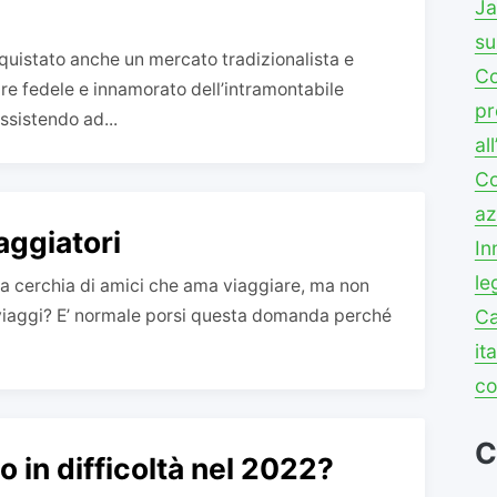
Ja
su
quistato anche un mercato tradizionalista e
Co
re fedele e innamorato dell’intramontabile
pr
ssistendo ad...
al
Co
az
iaggiatori
In
le
ua cerchia di amici che ama viaggiare, ma non
i viaggi? E’ normale porsi questa domanda perché
Ca
it
co
C
 in difficoltà nel 2022?