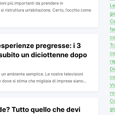
sioni più importanti da prendere in
Le
i ristruttura un’abitazione. Certo, l’occhio come
gu
Ce
fa
co
esperienze pregresse: i 3
Tr
co
 subito un diciottenne dopo
ra
Di
to un ambiente semplice. Le nostre televisioni
co
 dove si stima che migliaia di imprese siano...
Vi
ro
Co
ade? Tutto quello che devi
gi