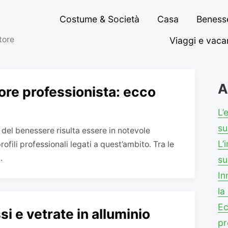
Costume & Società
Casa
Benesse
ttore
Viaggi e vac
A
re professionista: ecco
L’
su
 del benessere risulta essere in notevole
L’
profili professionali legati a quest’ambito. Tra le
.
su
In
la
Ec
si e vetrate in alluminio
pr