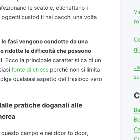
nfezionano le scatole, etichettano i
Vi
 oggetti custoditi nei pacchi una volta
ro
Co
e le fasi vengono condotte da una
gi
 ridotte le difficoltà che possono
i
. Ecco la principale caratteristica di un
Ja
siasi
fonte di stress
perchè non si limita
su
olge qualsiasi aspetto del trasloco vero
C
dalle pratiche doganali alle
Be
aerea
Be
C
n questo campo e nei door to door,
Co