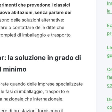
In
erimenti che prevedono i classici
la
nuove abitazioni, senza parlare dei
sono delle soluzioni alternative:
Ec
are o contattare delle ditte che
pr
ompleti di imballaggio e trasporto
Le
gu
r: la soluzione in grado di
al minimo
Ce
fa
rate quando delle imprese specializzate
co
e fasi di imballaggio, trasporto e
a nazionale che internazionale.
Di
co
ere di prestazioni forniscono il