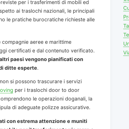
reviste per i trasferimenti di mobili ed
Cu
ispetto ai traslochi nazionali, le principali
Pr
o le pratiche burocratiche richieste alle
Ta
Te
e compagnie aeree e marittime
Un
gi certificati e dal contenuto verificato.
Vi
altri paesi vengono pianificati con
i ditte esperte
.
 non si possono trascurare i servizi
Moving
per i traslochi door to door
 comprendono le operazioni doganali, la
tipula di adeguate polizze assicurative.
ati con estrema attenzione e muniti