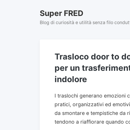
Skip
to
Super FRED
content
Blog di curiosità e utilità senza filo condu
Trasloco door to do
per un trasferimen
indolore
I traslochi generano emozioni 
pratici, organizzativi ed emotiv
da smontare e tempistiche da ri
tendono a riaffiorare quando c