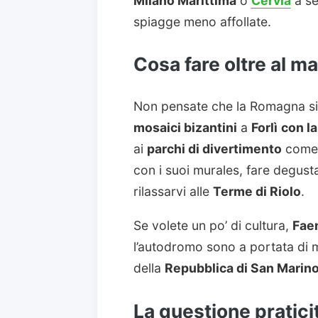
Milano Marittima
o
Cervia
a se
spiagge meno affollate.
Cosa fare oltre al m
Non pensate che la Romagna si
mosaici bizantini
a
Forlì
con la
ai
parchi di divertimento
com
con i suoi murales, fare degust
rilassarvi alle
Terme di Riolo
.
Se volete un po’ di cultura,
Fae
l’autodromo sono a portata di 
della
Repubblica di San Marin
La questione pratici