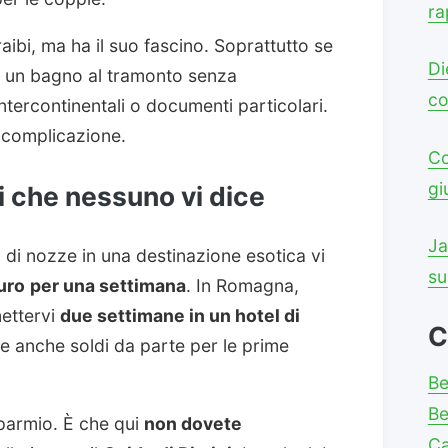
ra
aibi, ma ha il suo fascino. Soprattutto se
Di
e un bagno al tramonto senza
co
intercontinentali o documenti particolari.
a complicazione.
Co
gi
i che nessuno vi dice
Ja
di nozze in una destinazione esotica vi
su
uro
per una settimana
. In Romagna,
mettervi
due settimane in un hotel di
C
te anche soldi da parte per le prime
Be
Be
sparmio. È che qui
non dovete
C