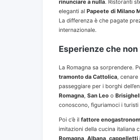
rinunciare a nulla
. Ristoranti st
eleganti al
Papeete
di Milano 
La differenza è che pagate prezzi
internazionale.
Esperienze che non 
La Romagna sa sorprendere. Po
tramonto da Cattolica
, cenare
passeggiare per i borghi dell’
Romagna
,
San Leo
o
Brisighel
conoscono, figuriamoci i turisti 
Poi c’è il
fattore enogastronom
imitazioni della cucina italiana 
Romagna
,
Albana
,
cappelletti