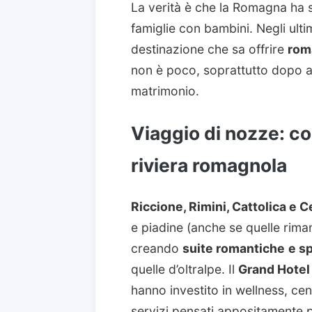
La verità è che la Romagna ha s
famiglie con bambini. Negli ulti
destinazione che sa offrire
rom
non è poco, soprattutto dopo av
matrimonio.
Viaggio di nozze: co
riviera romagnola
Riccione, Rimini, Cattolica e 
e piadine (anche se quelle rimang
creando
suite romantiche
e s
quelle d’oltralpe. Il
Grand Hotel 
hanno investito in wellness, cen
servizi pensati appositamente p