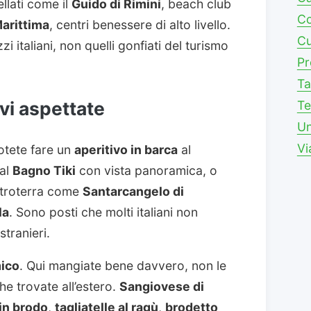
ellati come il
Guido di Rimini
, beach club
Co
Marittima
, centri benessere di alto livello.
Cu
 italiani, non quelli gonfiati del turismo
Pr
Ta
vi aspettate
Te
Un
Vi
tete fare un
aperitivo in barca
al
 al
Bagno Tiki
con vista panoramica, o
entroterra come
Santarcangelo di
la
. Sono posti che molti italiani non
stranieri.
ico
. Qui mangiate bene davvero, non le
che trovate all’estero.
Sangiovese di
 in brodo
,
tagliatelle al ragù
,
brodetto