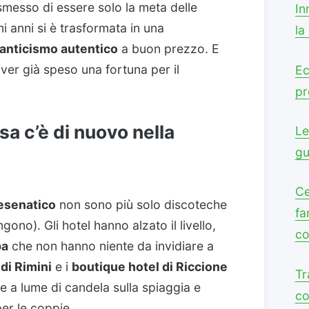
messo di essere solo la meta delle
In
mi anni si è trasformata in una
la
anticismo autentico
a buon prezzo. E
er già speso una fortuna per il
Ec
pr
sa c’è di nuovo nella
Le
gu
Ce
Cesenatico
non sono più solo discoteche
fa
ono). Gli hotel hanno alzato il livello,
co
pa
che non hanno niente da invidiare a
di Rimini
e i
boutique hotel di Riccione
Tr
e a lume di candela sulla spiaggia e
co
er le coppie.