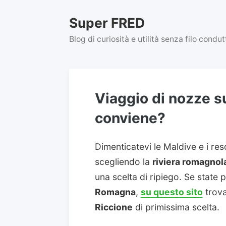
Skip
to
Super FRED
content
Blog di curiosità e utilità senza filo condu
Viaggio di nozze su
conviene?
Dimenticatevi le Maldive e i re
scegliendo la
riviera romagnola
una scelta di ripiego. Se state
Romagna
,
su questo sito
trova
Riccione
di primissima scelta.