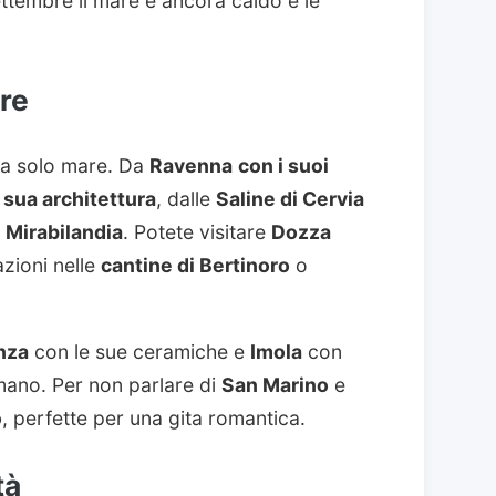
ttembre il mare è ancora caldo e le
are
a solo mare. Da
Ravenna
con i suoi
 sua architettura
, dalle
Saline di Cervia
e
Mirabilandia
. Potete visitare
Dozza
azioni nelle
cantine di Bertinoro
o
nza
con le sue ceramiche e
Imola
con
mano. Per non parlare di
San Marino
e
o
, perfette per una gita romantica.
tà