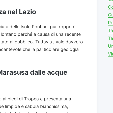
Co
za nel Lazio
Cu
Pr
iuta delle Isole Pontine, purtroppo è
Ta
a lontano perché a causa di una recente
Te
etato al pubblico. Tuttavia , vale davvero
Un
ncantevole che la particolare geologia
Vi
 Marasusa dalle acque
 ai piedi di Tropea e presenta una
e limpide e sabbia bianchissima, i