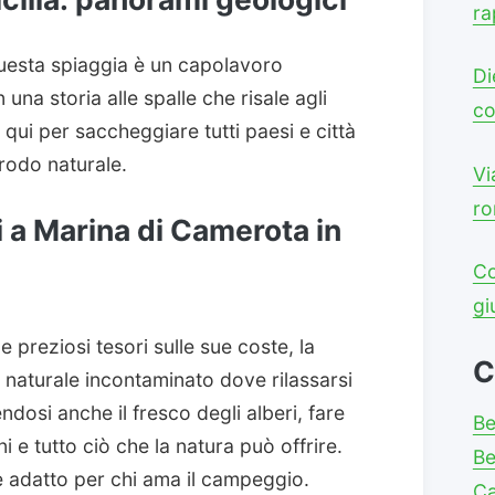
ra
 questa spiaggia è un capolavoro
Di
una storia alle spalle che risale agli
co
ui per saccheggiare tutti paesi e città
prodo naturale.
Vi
ro
i a Marina di Camerota in
Co
gi
 e preziosi tesori sulle sue coste, la
C
o naturale incontaminato dove rilassarsi
endosi anche il fresco degli alberi, fare
Be
i e tutto ciò che la natura può offrire.
Be
 adatto per chi ama il campeggio.
C