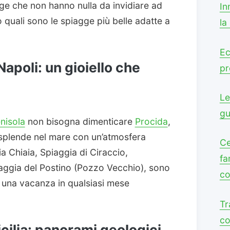
gge che non hanno nulla da invidiare ad
In
o quali sono le spiagge più belle adatte a
la
Ec
Napoli: un gioiello che
pr
Le
gu
enisola
non bisogna dimenticare
Procida
,
isplende nel mare con un’atmosfera
Ce
a Chiaia, Spiaggia di Ciraccio,
fa
iaggia del Postino (Pozzo Vecchio), sono
co
r una vacanza in qualsiasi mese
Tr
co
icilia: panorami geologici