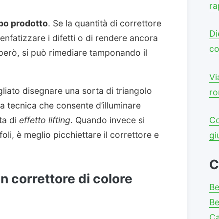
ra
ppo prodotto
. Se la quantità di correttore
Di
i enfatizzare i difetti o di rendere ancora
co
 però, si può rimediare tamponando il
Vi
gliato disegnare una sorta di triangolo
ro
na tecnica che consente d’illuminare
ta di
effetto lifting
. Quando invece si
Co
li, è meglio picchiettare il correttore e
gi
C
un correttore di colore
Be
Be
C