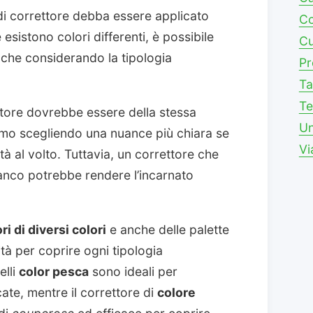
di correttore debba essere applicato
Co
 esistono colori differenti, è possibile
Cu
che considerando la tipologia
Pr
Ta
Te
ettore dovrebbe essere della stessa
Un
simo scegliendo una nuance più chiara se
Vi
à al volto. Tuttavia, un correttore che
anco potrebbe rendere l’incarnato
ri di diversi colori
e anche delle palette
tà per coprire ogni tipologia
elli
color pesca
sono ideali per
te, mentre il correttore di
colore