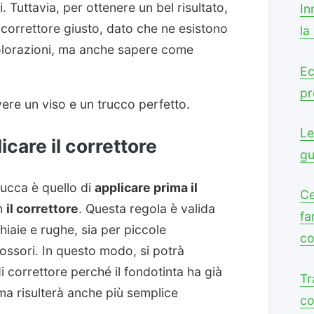
. Tuttavia, per ottenere un bel risultato,
In
i correttore giusto, dato che ne esistono
la
 colorazioni, ma anche sapere come
Ec
pr
ere un viso e un trucco perfetto.
Le
care il correttore
gu
rucca è quello di
applicare prima il
Ce
n
il correttore
. Questa regola è valida
fa
hiaie e rughe, sia per piccole
co
ossori. In questo modo, si potrà
 correttore perché il fondotinta ha già
Tr
 ma risulterà anche più semplice
co