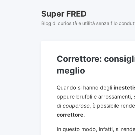
Skip
to
Super FRED
content
Blog di curiosità e utilità senza filo condu
Correttore: consigli 
meglio
Quando si hanno degli
inesteti
oppure brufoli e arrossamenti, 
di
couperose
, è possibile rende
correttore
.
In questo modo, infatti, si rend