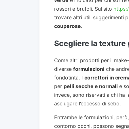
verde
è indicato per chi soffre
rossori e brufoli. Sul sito
https:
trovare altri utili suggerimenti p
couperose
.
Scegliere la texture 
Come altri prodotti per il make
diverse
formulazioni
che andre
fondotinta. I
correttori in crem
per
pelli secche e normali
e so
invece, sono riservati a chi ha 
asciugare l’eccesso di sebo.
Entrambe le formulazioni, però,
contorno occhi, possono segnar