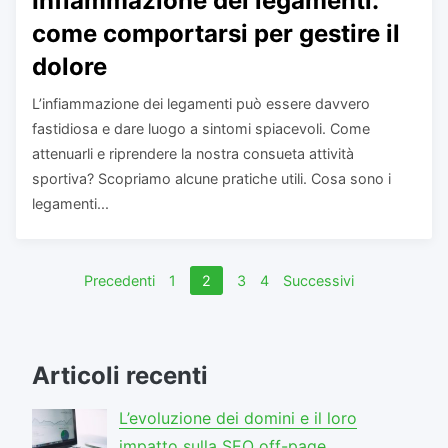
Infiammazione dei legamenti:
come comportarsi per gestire il
dolore
L’infiammazione dei legamenti può essere davvero
fastidiosa e dare luogo a sintomi spiacevoli. Come
attenuarli e riprendere la nostra consueta attività
sportiva? Scopriamo alcune pratiche utili. Cosa sono i
legamenti...
Navigazione
Precedenti
1
2
3
4
Successivi
articoli
Articoli recenti
L’evoluzione dei domini e il loro
impatto sulla SEO off-page