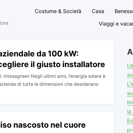
Costume & Società
Casa
Benesse
ttore
Viaggi e vac
A
 aziendale da 100 kW:
gliere il giusto installatore
L’
su
i: Intesagreen Negli ultimi anni, l’energia solare è
L’
aziende di tutte le dimensioni che desiderano
su
In
la
Ec
diso nascosto nel cuore
pr