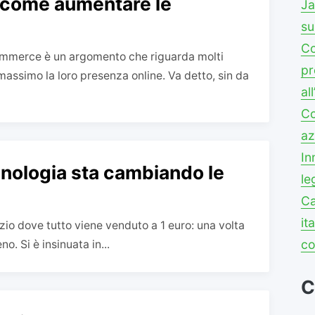
o come aumentare le
Ja
su
Co
commerce è un argomento che riguarda molti
pr
massimo la loro presenza online. Va detto, sin da
al
Co
az
In
nologia sta cambiando le
le
Ca
it
io dove tutto viene venduto a 1 euro: una volta
co
. Si è insinuata in...
C