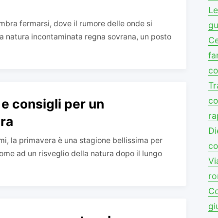
Le
bra fermarsi, dove il rumore delle onde si
gu
la natura incontaminata regna sovrana, un posto
Ce
fa
co
Tr
co
 e consigli per un
ra
ra
Di
mi, la primavera è una stagione bellissima per
co
me ad un risveglio della natura dopo il lungo
Vi
ro
Co
gi