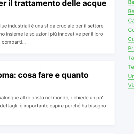
er il trattamento delle acque
Be
Be
C
ue industriali è una sfida cruciale per il settore
Co
insieme le soluzioni più innovative per il loro
Cu
 comparti...
Pr
Ta
Te
oma: cosa fare e quanto
Un
Vi
alunque altro posto nel mondo, richiede un po’
dettagli, è importante capire perché ha bisogno